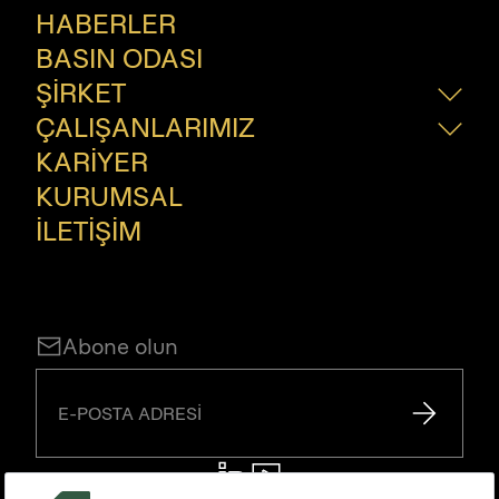
HABERLER
Fragrances
Esanslar
BASIN ODASI
İnovasyon
ŞİRKET
ÇALIŞANLARIMIZ
Hakkımızda
Nasıl Yaparız?
KARİYER
Çalışanlarımız
Bize Katılın
KURUMSAL
İLETİŞİM
Abone olun
E-POSTA ADRESİ