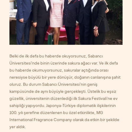
Belki de ilk defa bu haberde okuyorsunuz, Sabancı
Üniversitesi’nde binin üzerinde sakura ağacı var. Ve ilk defa
bu haberde okumuyorsunuz, sakuralar açtığında orası
neresiyse büyülü bir yere dönüşür, doğanın canlanışına şahit
oluruz. Bu durum Sabancı Üniversitesi’nin geniş
kampüsünde de aynı büyüyle gerçekleşti. Üstelik bu eşsiz
güzellik, üniversitenin düzenlediği ilk Sakura Festivali’ne ev
sahipliği yapıyordu. Japonya-Türkiye diplomatik ilişkilerinin
100. yılı şerefine düzenlenen bu özel etkinlikte, MG
International Fragrance Company olarak da etkin bir şekilde
yer aldık.