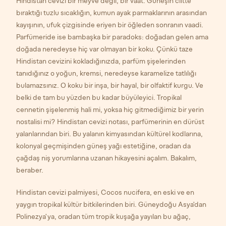
Hindistan cevizi bir meyve değil, bir vaat. Güneşin ciltte
bıraktığı tuzlu sıcaklığın, kumun ayak parmaklarının arasından
kayışının, ufuk çizgisinde eriyen bir öğleden sonranın vaadi.
Parfümeride ise bambaşka bir paradoks: doğadan gelen ama
doğada neredeyse hiç var olmayan bir koku. Çünkü taze
Hindistan cevizini kokladığınızda, parfüm şişelerinden
tanıdığınız o yoğun, kremsi, neredeyse karamelize tatlılığı
bulamazsınız. O koku bir inşa, bir hayal, bir olfaktif kurgu. Ve
belki de tam bu yüzden bu kadar büyüleyici. Tropikal
cennetin şişelenmiş hali mi, yoksa hiç gitmediğimiz bir yerin
nostalisi mi? Hindistan cevizi notası, parfümerinin en dürüst
yalanlarından biri. Bu yalanın kimyasından kültürel kodlarına,
kolonyal geçmişinden güneş yağı estetiğine, oradan da
çağdaş niş yorumlarına uzanan hikayesini açalım. Bakalım,
beraber.
Hindistan cevizi palmiyesi,
Cocos nucifera
, en eski ve en
yaygın tropikal kültür bitkilerinden biri. Güneydoğu Asya'dan
Polinezya'ya, oradan tüm tropik kuşağa yayılan bu ağaç,