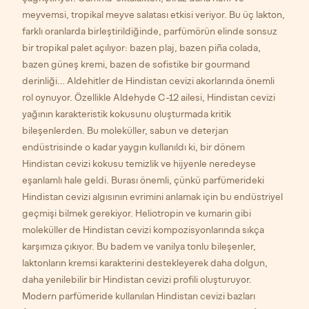
meyvemsi, tropikal meyve salatası etkisi veriyor. Bu üç lakton,
farklı oranlarda birleştirildiğinde, parfümörün elinde sonsuz
bir tropikal palet açılıyor: bazen plaj, bazen piña colada,
bazen güneş kremi, bazen de sofistike bir gourmand
derinliği… Aldehitler de Hindistan cevizi akorlarında önemli
rol oynuyor. Özellikle Aldehyde C-12 ailesi, Hindistan cevizi
yağının karakteristik kokusunu oluşturmada kritik
bileşenlerden. Bu moleküller, sabun ve deterjan
endüstrisinde o kadar yaygın kullanıldı ki, bir dönem
Hindistan cevizi kokusu temizlik ve hijyenle neredeyse
eşanlamlı hale geldi. Burası önemli, çünkü parfümerideki
Hindistan cevizi algısının evrimini anlamak için bu endüstriyel
geçmişi bilmek gerekiyor. Heliotropin ve kumarin gibi
moleküller de Hindistan cevizi kompozisyonlarında sıkça
karşımıza çıkıyor. Bu badem ve vanilya tonlu bileşenler,
laktonların kremsi karakterini destekleyerek daha dolgun,
daha yenilebilir bir Hindistan cevizi profili oluşturuyor.
Modern parfümeride kullanılan Hindistan cevizi bazları