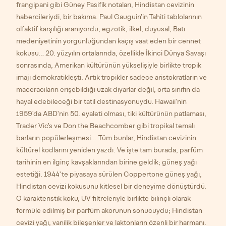
frangipani gibi Güney Pasifik notaları, Hindistan cevizinin
habercileriydi, bir bakıma. Paul Gauguin'in Tahiti tablolarının
olfaktif karşılığı aranıyordu; egzotik, ilkel, duyusal, Batı
medeniyetinin yorgunluğundan kaçış vaat eden bir cennet
kokusu… 20. yüzyılın ortalarında, özellikle İkinci Dünya Savaşı
sonrasında, Amerikan kültürünün yükselişiyle birlikte tropik
imajı demokratikleşti. Artık tropikler sadece aristokratların ve
maceracıların erişebildiği uzak diyarlar değil, orta sınıfın da
hayal edebileceği bir tatil destinasyonuydu. Hawaii'nin
1959'da ABD'nin 50. eyaleti olması, tiki kültürünün patlaması,
Trader Vic's ve Don the Beachcomber gibi tropikal temalı
barların popülerleşmesi... Tüm bunlar, Hindistan cevizinin
kültürel kodlarını yeniden yazdı. Ve işte tam burada, parfüm
tarihinin en ilginç kavşaklarından birine geldik; güneş yağı
estetiği. 1944'te piyasaya sürülen Coppertone güneş yağı,
Hindistan cevizi kokusunu kitlesel bir deneyime dönüştürdü.
O karakteristik koku, UV filtreleriyle birlikte bilinçli olarak
formüle edilmiş bir parfüm akorunun sonucuydu; Hindistan
cevizi yağı, vanilik bileşenler ve laktonların özenli bir harmanı.