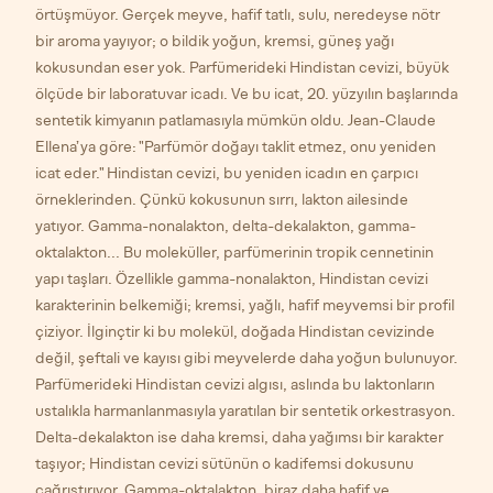
örtüşmüyor. Gerçek meyve, hafif tatlı, sulu, neredeyse nötr
bir aroma yayıyor; o bildik yoğun, kremsi, güneş yağı
kokusundan eser yok. Parfümerideki Hindistan cevizi, büyük
ölçüde bir laboratuvar icadı. Ve bu icat, 20. yüzyılın başlarında
sentetik kimyanın patlamasıyla mümkün oldu. Jean-Claude
Ellena’ya göre: "Parfümör doğayı taklit etmez, onu yeniden
icat eder." Hindistan cevizi, bu yeniden icadın en çarpıcı
örneklerinden. Çünkü kokusunun sırrı, lakton ailesinde
yatıyor. Gamma-nonalakton, delta-dekalakton, gamma-
oktalakton... Bu moleküller, parfümerinin tropik cennetinin
yapı taşları. Özellikle gamma-nonalakton, Hindistan cevizi
karakterinin belkemiği; kremsi, yağlı, hafif meyvemsi bir profil
çiziyor. İlginçtir ki bu molekül, doğada Hindistan cevizinde
değil, şeftali ve kayısı gibi meyvelerde daha yoğun bulunuyor.
Parfümerideki Hindistan cevizi algısı, aslında bu laktonların
ustalıkla harmanlanmasıyla yaratılan bir sentetik orkestrasyon.
Delta-dekalakton ise daha kremsi, daha yağımsı bir karakter
taşıyor; Hindistan cevizi sütünün o kadifemsi dokusunu
çağrıştırıyor. Gamma-oktalakton, biraz daha hafif ve