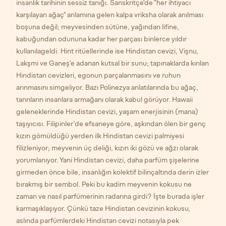
insanlık tarihinin sessiz tanığı. Sanskritçe'de "her ihtiyacı
karşılayan ağaç" anlamına gelen
kalpa vriksha
olarak anılması
boşuna değil; meyvesinden sütüne, yağından lifine,
kabuğundan odununa kadar her parçası binlerce yıldır
kullanılageldi. Hint ritüellerinde ise Hindistan cevizi, Vişnu,
Lakşmi ve Ganeş'e adanan kutsal bir sunu; tapınaklarda kırılan
Hindistan cevizleri, egonun parçalanmasını ve ruhun
arınmasını simgeliyor. Bazı Polinezya anlatılarında bu ağaç,
tanrıların insanlara armağanı olarak kabul görüyor. Hawaii
geleneklerinde Hindistan cevizi, yaşam enerjisinin (mana)
taşıyıcısı. Filipinler'de efsaneye göre, aşkından ölen bir genç
kızın gömüldüğü yerden ilk Hindistan cevizi palmiyesi
filizleniyor; meyvenin üç deliği, kızın iki gözü ve ağzı olarak
yorumlanıyor. Yani Hindistan cevizi, daha parfüm şişelerine
girmeden önce bile, insanlığın kolektif bilinçaltında derin izler
bırakmış bir sembol. Peki bu kadim meyvenin kokusu ne
zaman ve nasıl parfümerinin radarına girdi? İşte burada işler
karmaşıklaşıyor. Çünkü taze Hindistan cevizinin kokusu,
aslında parfümlerdeki Hindistan cevizi notasıyla pek