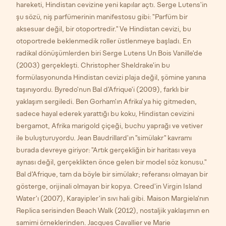
hareketi, Hindistan cevizine yeni kapılar açtı. Serge Lutens'in
şu sözü, niş parfümerinin manifestosu gibi: "Parfüm bir
aksesuar değil, bir otoportredir." Ve Hindistan cevizi, bu
otoportrede beklenmedik roller üstlenmeye başladı. En
radikal dönüşümlerden biri Serge Lutens Un Bois Vanille'de
(2003) gerçekleşti. Christopher Sheldrake'in bu
formülasyonunda Hindistan cevizi plaja değil, şömine yanına
taşınıyordu. Byredo'nun Bal d'Afrique'i (2009), farklı bir
yaklaşım sergiledi. Ben Gorham'ın Afrika'ya hiç gitmeden,
sadece hayal ederek yarattığı bu koku, Hindistan cevizini
bergamot, Afrika marigold çiçeği, buchu yaprağı ve vetiver
ile buluşturuyordu. Jean Baudrillard'ın "simülakr" kavramı
burada devreye giriyor: "Artık gerçekliğin bir haritası veya
aynası değil, gerçeklikten önce gelen bir model söz konusu."
Bal d'Afrique, tam da böyle bir simülakr; referansı olmayan bir
gösterge, orijinali olmayan bir kopya. Creed'in Virgin Island
Water'ı (2007), Karayipler'in sıvı hali gibi. Maison Margiela'nın
Replica serisinden Beach Walk (2012), nostaljik yaklaşımın en
samimi örneklerinden. Jacques Cavallier ve Marie