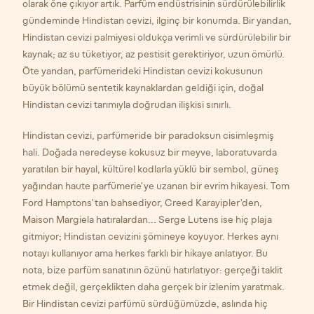
olarak öne çıkıyor artık. Parfüm endüstrisinin sürdürülebilirlik
gündeminde Hindistan cevizi, ilginç bir konumda. Bir yandan,
Hindistan cevizi palmiyesi oldukça verimli ve sürdürülebilir bir
kaynak; az su tüketiyor, az pestisit gerektiriyor, uzun ömürlü.
Öte yandan, parfümerideki Hindistan cevizi kokusunun
büyük bölümü sentetik kaynaklardan geldiği için, doğal
Hindistan cevizi tarımıyla doğrudan ilişkisi sınırlı.
Hindistan cevizi, parfümeride bir paradoksun cisimleşmiş
hali. Doğada neredeyse kokusuz bir meyve, laboratuvarda
yaratılan bir hayal, kültürel kodlarla yüklü bir sembol, güneş
yağından haute parfümerie'ye uzanan bir evrim hikayesi. Tom
Ford Hamptons'tan bahsediyor, Creed Karayipler'den,
Maison Margiela hatıralardan... Serge Lutens ise hiç plaja
gitmiyor; Hindistan cevizini şömineye koyuyor. Herkes aynı
notayı kullanıyor ama herkes farklı bir hikaye anlatıyor. Bu
nota, bize parfüm sanatının özünü hatırlatıyor: gerçeği taklit
etmek değil, gerçeklikten daha gerçek bir izlenim yaratmak.
Bir Hindistan cevizi parfümü sürdüğümüzde, aslında hiç