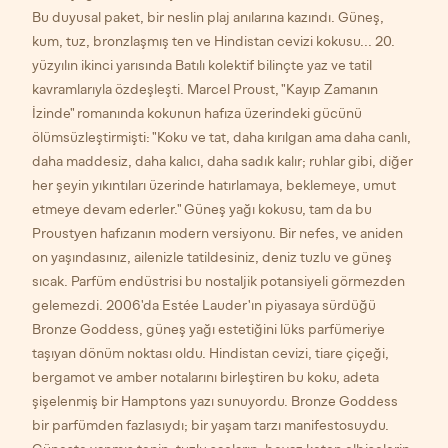
Bu duyusal paket, bir neslin plaj anılarına kazındı. Güneş,
kum, tuz, bronzlaşmış ten ve Hindistan cevizi kokusu... 20.
yüzyılın ikinci yarısında Batılı kolektif bilinçte yaz ve tatil
kavramlarıyla özdeşleşti. Marcel Proust, "Kayıp Zamanın
İzinde" romanında kokunun hafıza üzerindeki gücünü
ölümsüzleştirmişti: "Koku ve tat, daha kırılgan ama daha canlı,
daha maddesiz, daha kalıcı, daha sadık kalır; ruhlar gibi, diğer
her şeyin yıkıntıları üzerinde hatırlamaya, beklemeye, umut
etmeye devam ederler." Güneş yağı kokusu, tam da bu
Proustyen hafızanın modern versiyonu. Bir nefes, ve aniden
on yaşındasınız, ailenizle tatildesiniz, deniz tuzlu ve güneş
sıcak. Parfüm endüstrisi bu nostaljik potansiyeli görmezden
gelemezdi. 2006'da Estée Lauder'ın piyasaya sürdüğü
Bronze Goddess, güneş yağı estetiğini lüks parfümeriye
taşıyan dönüm noktası oldu. Hindistan cevizi, tiare çiçeği,
bergamot ve amber notalarını birleştiren bu koku, adeta
şişelenmiş bir Hamptons yazı sunuyordu. Bronze Goddess
bir parfümden fazlasıydı; bir yaşam tarzı manifestosuydu.