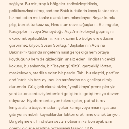
sağlıyor. Bu mit, tropik bölgeleri tarihsizleştirilmiş,
politikasızlaştırılmış, sadece Batılı turistlerin kaçış fantezisine
hizmet eden mekanlar olarak konumlandırıyor. Beyaz kumlu
plaj, berrak turkuaz su, Hindistan cevizi ağaçları... Bu imgeler,
Karayipler'in veya Güneydoğu Asya'nın kolonyal geçmişini,
ekonomik eşitsizliklerini, iklim krizinin bu bölgelere etkisini
görünmez kılıyor. Susan Sontag, "Başkalarının Acısına
Bakmak" kitabında imgelerin nasıl gerçekliği hem ortaya
koyduğunu hem de gizlediğini analiz eder. Hindistan cevizi
kokusu, bu anlamda, bir "beyaz gürültü"; gerçekliği örten,
maskeleyen, sterilize eden bir perde. Tabii bu eleştiri, parfüm
endüstrisinin bazı oyuncuları tarafından da içselleştirilmiş
durumda. Gülçiçek olarak bizler, "yeşil kimya" prensipleriyle
yeni lakton sentezi yöntemleri geliştirdik, geliştirmeye devam
ediyoruz. Biyofermentasyon teknolojileri, petrol türevi
kimyasallara başvurmadan, şeker kamışı veya mısır nişastası
gibi yenilenebilir kaynaklardan lakton üretimine olanak tanıyor.
Bu gelişmeler, Hindistan cevizi notasının karbon ayak izini
önemli ölçüde azaltma potansiyeli taşıyor. CO2