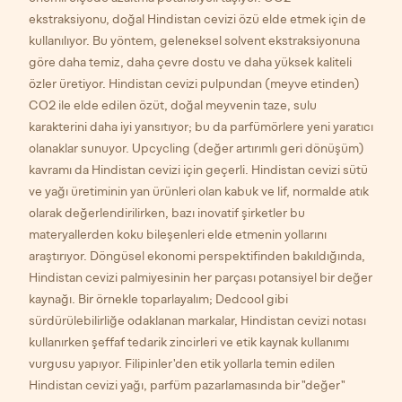
ekstraksiyonu, doğal Hindistan cevizi özü elde etmek için de
kullanılıyor. Bu yöntem, geleneksel solvent ekstraksiyonuna
göre daha temiz, daha çevre dostu ve daha yüksek kaliteli
özler üretiyor. Hindistan cevizi pulpundan (meyve etinden)
CO2 ile elde edilen özüt, doğal meyvenin taze, sulu
karakterini daha iyi yansıtıyor; bu da parfümörlere yeni yaratıcı
olanaklar sunuyor. Upcycling (değer artırımlı geri dönüşüm)
kavramı da Hindistan cevizi için geçerli. Hindistan cevizi sütü
ve yağı üretiminin yan ürünleri olan kabuk ve lif, normalde atık
olarak değerlendirilirken, bazı inovatif şirketler bu
materyallerden koku bileşenleri elde etmenin yollarını
araştırıyor. Döngüsel ekonomi perspektifinden bakıldığında,
Hindistan cevizi palmiyesinin her parçası potansiyel bir değer
kaynağı. Bir örnekle toparlayalım; Dedcool gibi
sürdürülebilirliğe odaklanan markalar, Hindistan cevizi notası
kullanırken şeffaf tedarik zincirleri ve etik kaynak kullanımı
vurgusu yapıyor. Filipinler'den etik yollarla temin edilen
Hindistan cevizi yağı, parfüm pazarlamasında bir "değer"