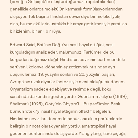
(örneğin Gülçiçek’te oluşturduğumuz tropikal akorları),
genellikle onlarca molekülün karmaşık formülasyonlarından
oluşuyor. Tek başına Hindistan cevizi diye bir molekül yok;
olan, bu moleküllerin ustalıkla bir araya getirilmesiyle yaratılan
bir izlenim, bir anı, bir rüya.
Edward Said, Batı'nın Doğu'yu nasıl hayal ettiğini, nasıl
kurguladığını analiz eder, malumunuz. Parfümeri de bu
kurgudan bağımsız değil. Hindistan cevizinin parfümerideki
serüveni, kolonyal dönemin egzotizm takıntısından ayrı
düşünülemez. 19. yüzyılın sonları ve 20. yüzyılın başları,
Avrupa'nın uzak diyarlar fantezisiyle mest olduğu bir dönem.
Oryantalizm sadece edebiyat ve resimde değil, koku
sanatında da kendini gösteriyordu. Guerlain'in Jicky'si (1889),
Shalimar'ı (1925), Coty'nin Chypre'i... Bu parfümler, Batılı
burnun "öteki"yi nasıl hayal ettiğinin olfaktif belgeleri.
Hindistan cevizi bu dönemde henüz ana akım parfümlerde
belirgin bir nota olarak yer almıyordu, ama tropikal hayal
gücünün periferisinde dolaşıyordu. Ylang ylang, tiare çiçeği,