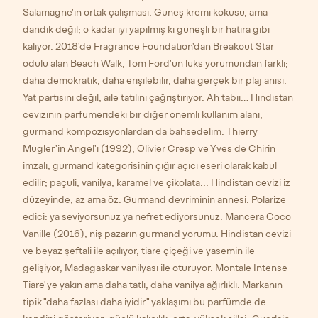
Salamagne'ın ortak çalışması. Güneş kremi kokusu, ama
dandik değil; o kadar iyi yapılmış ki güneşli bir hatıra gibi
kalıyor. 2018'de Fragrance Foundation'dan Breakout Star
ödülü alan Beach Walk, Tom Ford'un lüks yorumundan farklı;
daha demokratik, daha erişilebilir, daha gerçek bir plaj anısı.
Yat partisini değil, aile tatilini çağrıştırıyor. Ah tabii… Hindistan
cevizinin parfümerideki bir diğer önemli kullanım alanı,
gurmand kompozisyonlardan da bahsedelim. Thierry
Mugler'in Angel'ı (1992), Olivier Cresp ve Yves de Chirin
imzalı, gurmand kategorisinin çığır açıcı eseri olarak kabul
edilir; paçuli, vanilya, karamel ve çikolata... Hindistan cevizi iz
düzeyinde, az ama öz. Gurmand devriminin annesi. Polarize
edici: ya seviyorsunuz ya nefret ediyorsunuz. Mancera Coco
Vanille (2016), niş pazarın gurmand yorumu. Hindistan cevizi
ve beyaz şeftali ile açılıyor, tiare çiçeği ve yasemin ile
gelişiyor, Madagaskar vanilyası ile oturuyor. Montale Intense
Tiare'ye yakın ama daha tatlı, daha vanilya ağırlıklı. Markanın
tipik "daha fazlası daha iyidir" yaklaşımı bu parfümde de