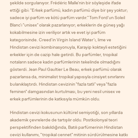
şekilde sorgulanıyor. Frédéric Malle'nin bir söyleşide ifade
ettiği gibi: "Erkek parfümü, kadın parfümü diye bir şey yoktur;
sadece iyi parfüm ve kötü parfüm vardır.” Tom Ford'un Soleil
Blanc'ı "unisex" olarak pazarlanıyor; erkeklerin de güneş yağı
kokabilmesine izin veriliyor artık ve evet iyi parfüm
kategorisinde. Creed'in Virgin Island Water'ı, lime ve
Hindistan cevizi kombinasyonuyla, Karayip kokteyli estetiğini
erkekler için de cazip hale getirdi. Bu parfümler, tropikal
notaların sadece kadın parfümlerinin tekelinde olmadığını
gösterdi. Jean Paul Gaultier Le Beau, erkek parfümü olarak
pazarlansa da, minimalist tropikal yapısıyla cinsiyet sınırlarını
bulanıklaştırdı. Hindistan cevizinin "fazla tatlı" veya "fazla
feminen" damgasından kurtulması, bu yeni nesil unisex ve
erkek parfümlerinin de katkısıyla mümkün oldu.
Hindistan cevizi kokusunun kültürel semiyotiği, son yıllarda
akademik çevrelerde de tartışılır oldu. Postkolonyal teori
perspektifinden bakıldığında, Batılı parfümerinin Hindistan
cevizi kullanımı, "tropikal cennet" mitinin sürdürülmesine katkı