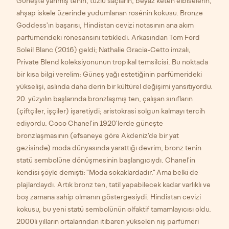
Güneşte yanmış tenin, tuzlu saçların, beyaz keten elbiselerin,
ahşap iskele üzerinde yudumlanan rosénin kokusu. Bronze
Goddess'ın başarısı, Hindistan cevizi notasının ana akım
parfümerideki rönesansını tetikledi. Arkasından Tom Ford
Soleil Blanc (2016) geldi; Nathalie Gracia-Cetto imzalı,
Private Blend koleksiyonunun tropikal temsilcisi. Bu noktada
bir kısa bilgi verelim: Güneş yağı estetiğinin parfümerideki
yükselişi, aslında daha derin bir kültürel değişimi yansıtıyordu.
20. yüzyılın başlarında bronzlaşmış ten, çalışan sınıfların
(çiftçiler, işçiler) işaretiydi; aristokrasi solgun kalmayı tercih
ediyordu. Coco Chanel'in 1920'lerde güneşte
bronzlaşmasının (efsaneye göre Akdeniz'de bir yat
gezisinde) moda dünyasında yarattığı devrim, bronz tenin
statü sembolüne dönüşmesinin başlangıcıydı. Chanel'in
kendisi şöyle demişti: "Moda sokaklardadır." Ama belki de
plajlardaydı. Artık bronz ten, tatil yapabilecek kadar varlıklı ve
boş zamana sahip olmanın göstergesiydi. Hindistan cevizi
kokusu, bu yeni statü sembolünün olfaktif tamamlayıcısı oldu.
2000li yılların ortalarından itibaren yükselen niş parfümeri