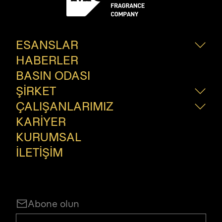
ESANSLAR
HABERLER
Fragrances
Esanslar
BASIN ODASI
İnovasyon
ŞİRKET
ÇALIŞANLARIMIZ
Hakkımızda
Nasıl Yaparız?
KARİYER
Çalışanlarımız
Bize Katılın
KURUMSAL
İLETİŞİM
Abone olun