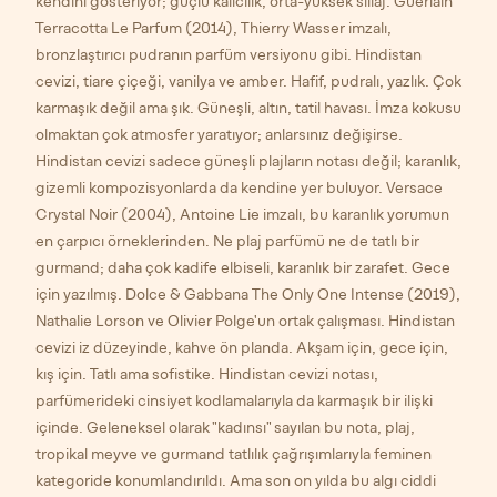
kendini gösteriyor; güçlü kalıcılık, orta-yüksek sillaj. Guerlain
Terracotta Le Parfum (2014), Thierry Wasser imzalı,
bronzlaştırıcı pudranın parfüm versiyonu gibi. Hindistan
cevizi, tiare çiçeği, vanilya ve amber. Hafif, pudralı, yazlık. Çok
karmaşık değil ama şık. Güneşli, altın, tatil havası. İmza kokusu
olmaktan çok atmosfer yaratıyor; anlarsınız değişirse.
Hindistan cevizi sadece güneşli plajların notası değil; karanlık,
gizemli kompozisyonlarda da kendine yer buluyor. Versace
Crystal Noir (2004), Antoine Lie imzalı, bu karanlık yorumun
en çarpıcı örneklerinden. Ne plaj parfümü ne de tatlı bir
gurmand; daha çok kadife elbiseli, karanlık bir zarafet. Gece
için yazılmış. Dolce & Gabbana The Only One Intense (2019),
Nathalie Lorson ve Olivier Polge'un ortak çalışması. Hindistan
cevizi iz düzeyinde, kahve ön planda. Akşam için, gece için,
kış için. Tatlı ama sofistike. Hindistan cevizi notası,
parfümerideki cinsiyet kodlamalarıyla da karmaşık bir ilişki
içinde. Geleneksel olarak "kadınsı" sayılan bu nota, plaj,
tropikal meyve ve gurmand tatlılık çağrışımlarıyla feminen
kategoride konumlandırıldı. Ama son on yılda bu algı ciddi